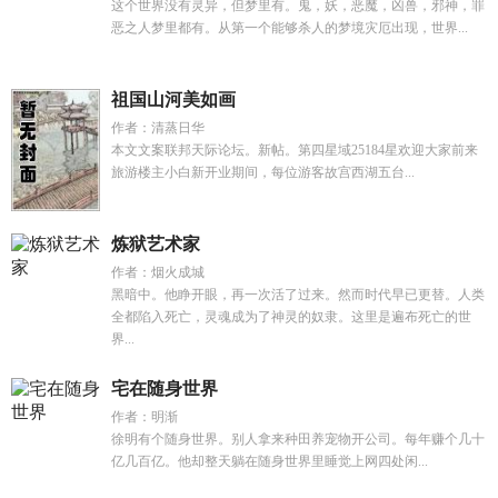
这个世界没有灵异，但梦里有。鬼，妖，恶魔，凶兽，邪神，罪
恶之人梦里都有。从第一个能够杀人的梦境灾厄出现，世界...
祖国山河美如画
作者：清蒸日华
本文文案联邦天际论坛。新帖。第四星域25184星欢迎大家前来
旅游楼主小白新开业期间，每位游客故宫西湖五台...
炼狱艺术家
作者：烟火成城
黑暗中。他睁开眼，再一次活了过来。然而时代早已更替。人类
全都陷入死亡，灵魂成为了神灵的奴隶。这里是遍布死亡的世
界...
宅在随身世界
作者：明渐
徐明有个随身世界。别人拿来种田养宠物开公司。每年赚个几十
亿几百亿。他却整天躺在随身世界里睡觉上网四处闲...