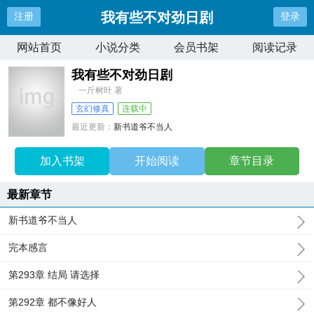
我有些不对劲日剧
注册
登录
网站首页
小说分类
会员书架
阅读记录
我有些不对劲日剧
一斤树叶 著
玄幻修真
连载中
最近更新：
新书道爷不当人
更新时间：
2025-06-27 16:40:15
加入书架
开始阅读
章节目录
最新章节
新书道爷不当人
完本感言
第293章 结局 请选择
第292章 都不像好人