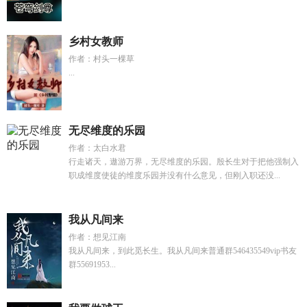
乡村女教师
作者：村头一棵草
...
无尽维度的乐园
作者：太白水君
行走诸天，遨游万界，无尽维度的乐园。殷长生对于把他强制入
职成维度使徒的维度乐园并没有什么意见，但刚入职还没...
我从凡间来
作者：想见江南
我从凡间来，到此觅长生。我从凡间来普通群546435549vip书友
群55691953...